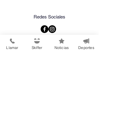
Redes Sociales
Llamar
Skiffer
Noticias
Deportes
Recibe nuestro
boletín informativo
Mantente al tanto de las
últimas noticias y eventos
Ingresa tu correo
electrónico aquí
Suscribirse