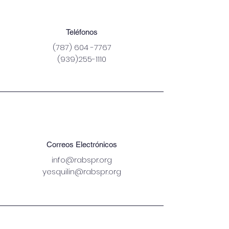
Teléfonos
(787) 604 -7767
(939)255-1110
Correos Electrónicos
info@rabspr.org
yesquilin@rabspr.org